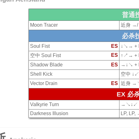
普通
Moon Tracer
近身 →/
必杀
Soul Fist
ES
↓↘→ + 
ES
空中 Soul Fist
↑↗→ +
Shadow Blade
ES
→↓↘ + 
Shell Kick
空中 ↓↙
Vector Drain
ES
近身 →↘
EX 必
Valkyrie Turn
→↘↓↙← 
Darkness Illusion
LP, LP, 
斯