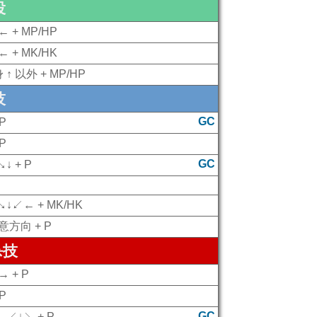
投
← + MP/HP
← + MK/HK
↑ 以外 + MP/HP
技
GC
P
P
GC
↓ + P
↓↙← + MK/HK
意方向 + P
杀技
 + P
P
GC
↙↓↘ + P