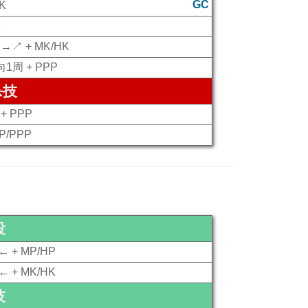
GC
K
K
→↗ + MK/HK
1周 + PPP
杀技
+ PPP
 P/PPP
投
← + MP/HP
← + MK/HK
技