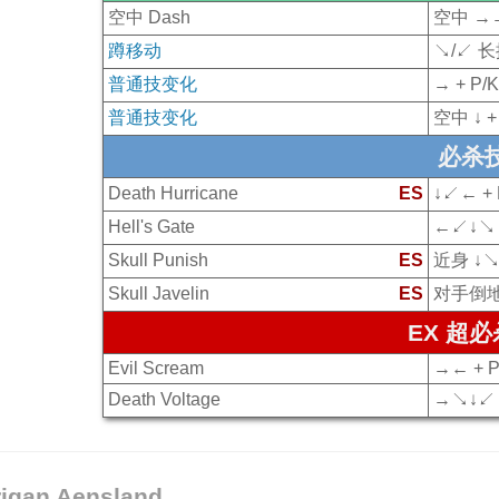
空中 Dash
空中 →→
蹲移动
↘/↙ 
普通技变化
→ + P/K
普通技变化
空中 ↓ + 
必杀
Death Hurricane
ES
↓↙← +
Hell's Gate
←↙↓↘→
Skull Punish
ES
近身 ↓↘
Skull Javelin
ES
对手倒地时
EX 超
Evil Scream
→← + 
Death Voltage
→↘↓↙←
igan Aensland