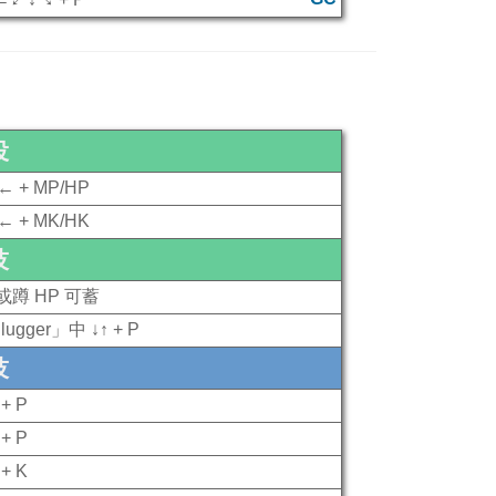
投
← + MP/HP
← + MK/HK
技
 或蹲 HP 可蓄
lugger」中 ↓↑ + P
技
+ P
+ P
+ K