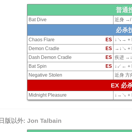
普通
Bat Dive
近身 →/
必杀
Chaos Flare
ES
↓↘→ +
Demon Cradle
ES
→↓↘ + 
Dash Demon Cradle
ES
疾进 →↓
Bat Spin
ES
↓↙← +
Negative Stolen
近身 方向
EX 必
Midnight Pleasure
↓→↘ +
 日版以外: Jon Talbain