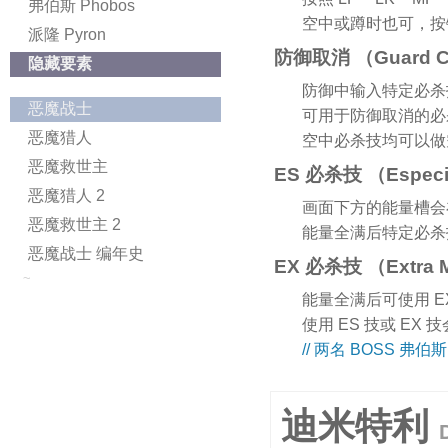
弗伯斯 Phobos
空中或蹲时也可，按
派隆 Pyron
防御取消 （Guard C
隐藏要素
防御中输入特定必杀技，
恶魔战士
可用于防御取消的
恶魔猎人
空中必杀技均可以做
恶魔救世主
ES 必杀技 （Especi
恶魔猎人 2
画面下方的能量槽会
恶魔救世主 2
能量全满后特定必杀
恶魔战士 编年史
EX 必杀技 （Extra 
~
能量全满后可使用 E
使用 ES 技或 E
// 两名 BOSS 弗伯
迪米特利