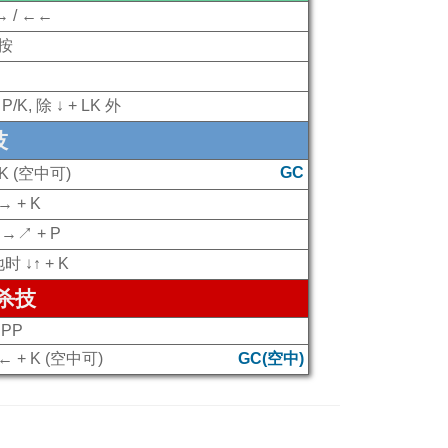
 / ←←
长按
P/K, 除 ↓ + LK 外
技
GC
 K (空中可)
 + K
→↗ + P
 ↓↑ + K
必杀技
PPP
 + K (空中可)
GC(空中)