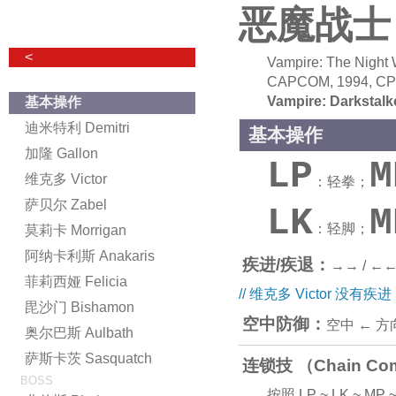
恶魔战士
<
Vampire: The Night W
CAPCOM, 1994, C
Vampire: Darkstalk
基本操作
迪米特利 Demitri
基本操作
加隆 Gallon
LP
M
维克多 Victor
：轻拳；
萨贝尔 Zabel
LK
M
：轻脚；
莫莉卡 Morrigan
阿纳卡利斯 Anakaris
疾进/疾退：
→→ / ←
菲莉西娅 Felicia
// 维克多 Victor 没有
毘沙门 Bishamon
空中防御：
空中 ← 方
奥尔巴斯 Aulbath
萨斯卡茨 Sasquatch
连锁技 （Chain Co
BOSS
按照 LP ~ LK ~ MP