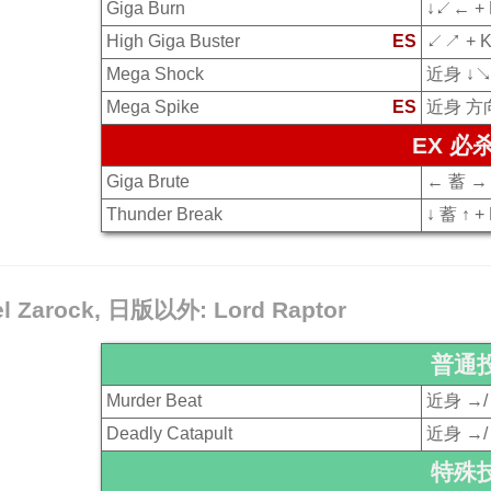
Giga Burn
↓↙← + 
High Giga Buster
ES
↙↗ + 
Mega Shock
近身 ↓↘
Mega Spike
ES
近身 方向
EX 必
Giga Brute
← 蓄 → 
Thunder Break
↓ 蓄 ↑ +
el Zarock, 日版以外: Lord Raptor
普通
Murder Beat
近身 →/
Deadly Catapult
近身 →/
特殊