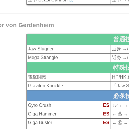
or von Gerdenheim
普通
Jaw Slugger
近身 →/
Mega Strangle
近身 →/
特殊
電撃闘気
HP/HK
Graviton Knuckle
「Jaw S
必杀
Gyro Crush
ES
↓↙←→ 
Giga Hammer
ES
← 蓄 → 
Giga Buster
ES
← 蓄 → 