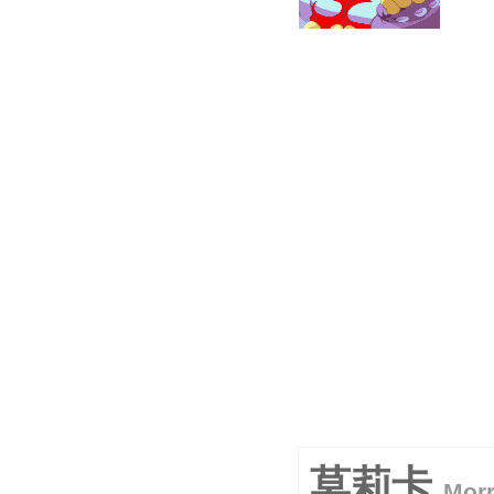
莫莉卡
Morr