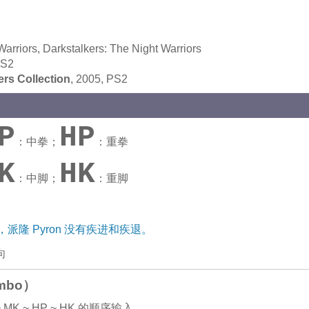
arriors, Darkstalkers: The Night Warriors
PS2
ers Collection
, 2005, PS2
P
HP
：中拳；
：重拳
K
HK
：中脚；
：重脚
←
疾进，派隆 Pyron 没有疾进和疾退。
向
mbo）
 ~ MK ~ HP ~ HK 的顺序输入。