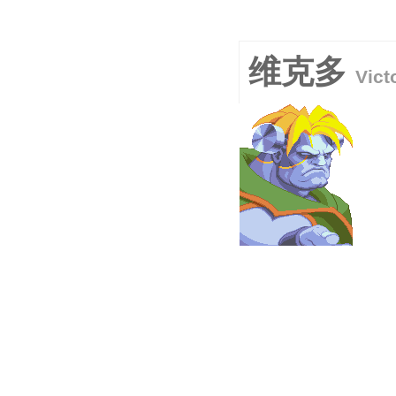
维克多
Vict