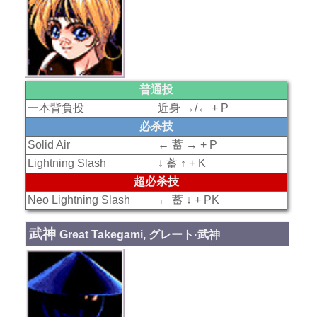
普通投
一本背負投
近身 →/← + P
必杀技
Solid Air
← 蓄 → + P
Lightning Slash
↓ 蓄 ↑ + K
超必杀技
Neo Lightning Slash
← 蓄 ↓ + PK
武神
Great Takegami, グレート·武神