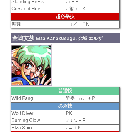
Standing Press
↓↑ + P
Crescent Heel
↓ 蓄 ↑ + K
超必杀技
舞舞
←↓↙ + PK
金城艾莎
Elza Kanakusugu, 金城 エルザ
普通投
Wild Fang
近身 →/← + P
必杀技
Wolf Diver
PK
Burning Claw
↙↓↘ + P
Elza Spin
↓← + K