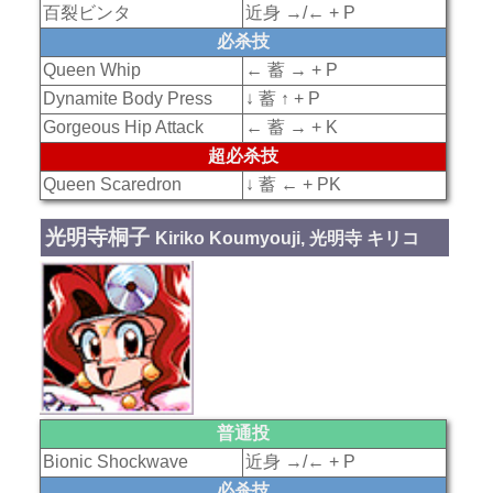
百裂ビンタ
近身 →/← + P
必杀技
Queen Whip
← 蓄 → + P
Dynamite Body Press
↓ 蓄 ↑ + P
Gorgeous Hip Attack
← 蓄 → + K
超必杀技
Queen Scaredron
↓ 蓄 ← + PK
光明寺桐子
Kiriko Koumyouji, 光明寺 キリコ
普通投
Bionic Shockwave
近身 →/← + P
必杀技