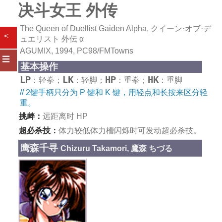
决斗女王 外传
The Queen of Duellist Gaiden Alpha, クイーン·オブ·デ
<
ュエリスト 外伝 α
AGUMIX, 1994, PC98/FMTowns
☰
基本操作
LP
LK
HP
HK
：轻拳；
：轻脚；
：重拳；
：重脚
// 2键手柄只分为 P 键和 K 键，用轻点和长按来区分轻
重。
挑衅：
远距离时 HP
超必杀技：
体力较低体力槽闪烁时可发动超必杀技。
鹰森千寻
Chizuru Takamori, 鷹森 ちづる