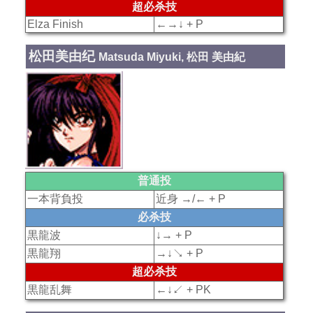
超必杀技
Elza Finish
←→↓ + P
松田美由纪
Matsuda Miyuki, 松田 美由紀
普通投
一本背負投
近身 →/← + P
必杀技
黒龍波
↓→ + P
黒龍翔
→↓↘ + P
超必杀技
黒龍乱舞
←↓↙ + PK