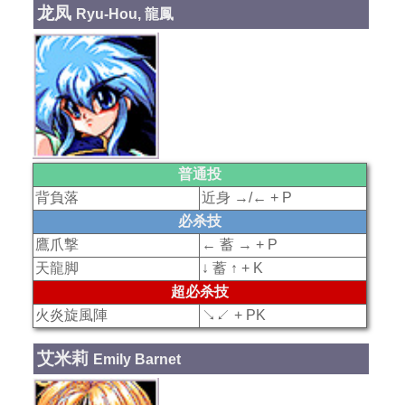
龙凤
Ryu-Hou, 龍鳳
普通投
背負落
近身 →/← + P
必杀技
鷹爪撃
← 蓄 → + P
天龍脚
↓ 蓄 ↑ + K
超必杀技
火炎旋風陣
↘↙ + PK
艾米莉
Emily Barnet