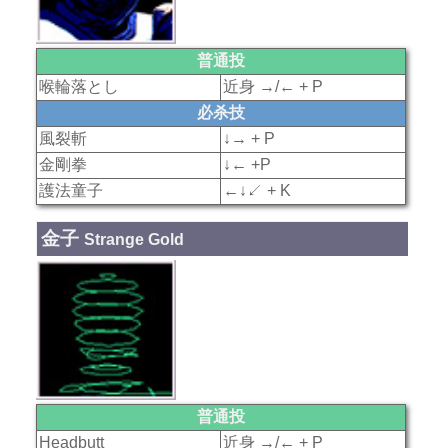
普通投
喉輪落とし
近身 →/← + P
必杀技
風裂斬
↓→ + P
金剛拳
↓← +P
護法童子
←↓↙ + K
金子
Strange Gold
普通投
Headbutt
近身 →/← + P