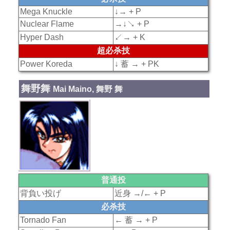
Mega Knuckle
↓→ + P
Nuclear Flame
→↓↘ + P
Hyper Dash
↙→ + K
超必杀技
Power Koreda
↓ 蓄 → + PK
舞野舞
Mai Maino, 舞野 舞
普通投
背負い投げ
近身 →/← + P
必杀技
Tornado Fan
← 蓄 → + P