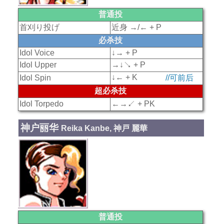
普通投
首刈り投げ
近身 →/← + P
必杀技
Idol Voice
↓→ + P
Idol Upper
→↓↘ + P
↓← + K
Idol Spin
//可前后
超必杀技
Idol Torpedo
←→↙ + PK
神户丽华
Reika Kanbe, 神戸 麗華
普通投