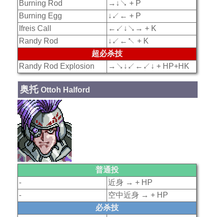
Burning Rod
→↓↘ + P
Burning Egg
↓↙← + P
Ifreis Call
←↙↓↘→ + K
Randy Rod
↓↙←↖ + K
超必杀技
Randy Rod Explosion
→↘↓↙←↙↓ + HP+HK
奥托
Ottoh Halford
普通投
-
近身 → + HP
-
空中近身 → + HP
必杀技