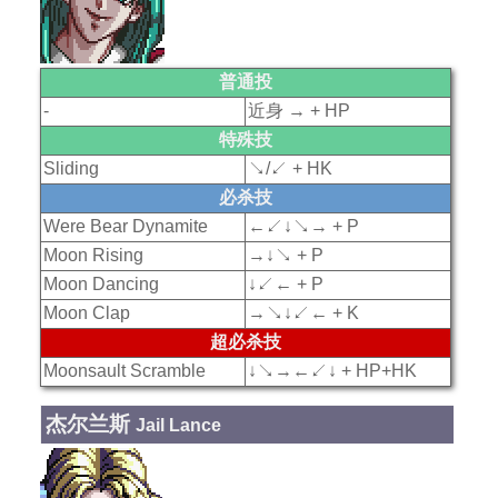
普通投
-
近身 → + HP
特殊技
Sliding
↘/↙ + HK
必杀技
Were Bear Dynamite
←↙↓↘→ + P
Moon Rising
→↓↘ + P
Moon Dancing
↓↙← + P
Moon Clap
→↘↓↙← + K
超必杀技
Moonsault Scramble
↓↘→←↙↓ + HP+HK
杰尔兰斯
Jail Lance