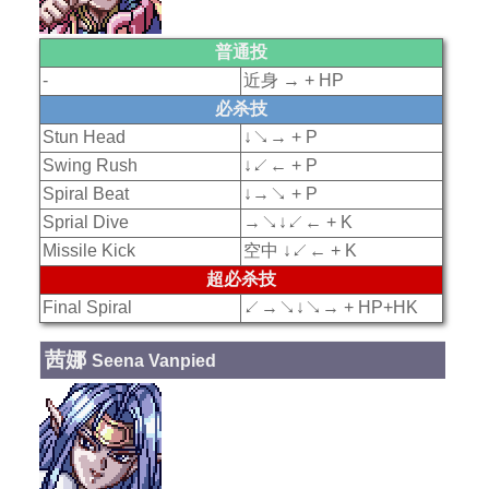
普通投
-
近身 → + HP
必杀技
Stun Head
↓↘→ + P
Swing Rush
↓↙← + P
Spiral Beat
↓→↘ + P
Sprial Dive
→↘↓↙← + K
Missile Kick
空中 ↓↙← + K
超必杀技
Final Spiral
↙→↘↓↘→ + HP+HK
茜娜
Seena Vanpied