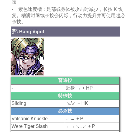
技。
紫色速度槽：足部或身体被攻击时减少，长按 K 恢
复。槽满时继续长按会闪烁，行动力提升并可使用超必
杀技。
邦
Bang Vipot
普通投
-
近身 → + HP
特殊技
Sliding
↘/↙ + HK
必杀技
Volcanic Knuckle
↙→ + P
Were Tiger Slash
←→↘↓↙ + P