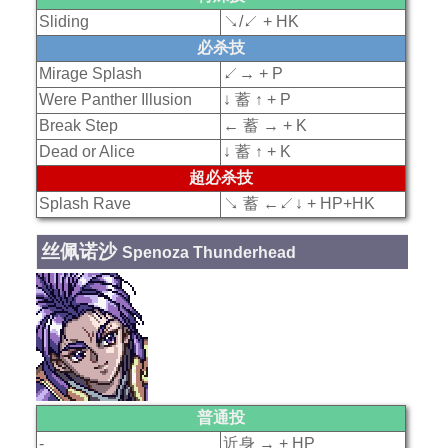
Sliding
↘/↙ + HK
必杀技
Mirage Splash
↙→ + P
Were Panther Illusion
↓ 蓄 ↑ + P
Break Step
← 蓄 → + K
Dead or Alice
↓ 蓄 ↑ + K
超必杀技
Splash Rave
↘ 蓄 ←↙↓ + HP+HK
丝佩诺沙
Spenoza Thunderhead
普通投
-
近身 → + HP