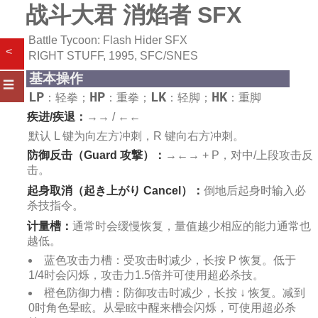
战斗大君 消焰者 SFX
Battle Tycoon: Flash Hider SFX
<
RIGHT STUFF, 1995, SFC/SNES
基本操作
☰
LP
HP
LK
HK
：轻拳；
：重拳；
：轻脚；
：重脚
疾进/疾退：
→→ / ←←
默认 L 键为向左方冲刺，R 键向右方冲刺。
防御反击（Guard 攻撃）：
→←→ + P，对中/上段攻击反
击。
起身取消（起き上がり Cancel）：
倒地后起身时输入必
杀技指令。
计量槽：
通常时会缓慢恢复，量值越少相应的能力通常也
越低。
蓝色攻击力槽：受攻击时减少，长按 P 恢复。低于
1/4时会闪烁，攻击力1.5倍并可使用超必杀技。
橙色防御力槽：防御攻击时减少，长按 ↓ 恢复。减到
0时角色晕眩。从晕眩中醒来槽会闪烁，可使用超必杀